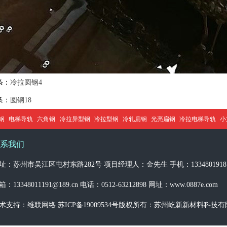
条：
冷拉圆钢4
条：
圆钢18
钢
电梯导轨
六角钢
冷拉异型钢
冷拉型钢
冷轧扁钢
光亮扁钢
冷拉电梯导轨
小
系我们
址：苏州市吴江区屯村东路282号 项目经理人：金先生 手机：1334801918
箱：13348011191@189.cn 电话：0512-63212898 网址：www.0887e.com
术支持：维联网络
苏ICP备19009534号
版权所有：苏州屹新新材料科技有