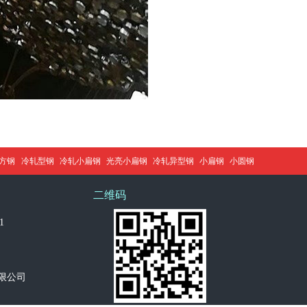
方钢
冷轧型钢
冷轧小扁钢
光亮小扁钢
冷轧异型钢
小扁钢
小圆钢
二维码
1
限公司