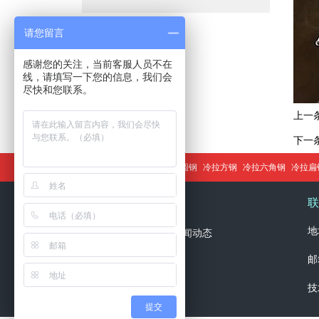
请您留言
感谢您的关注，当前客服人员不在
线，请填写一下您的信息，我们会
尽快和您联系。
上一
下一
方钢
扁钢
门机轨道
圆钢
冷拉圆钢
冷拉方钢
冷拉六角钢
冷拉扁
导航栏目
联
地
网站首页
关于我们
新闻动态
邮
产品展示
生产设备
技
人才招聘
联系我们
提交