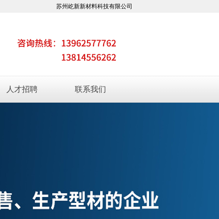
苏州屹新新材料科技有限公司
人才招聘
联系我们