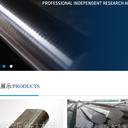
展示/
PRODUCTS